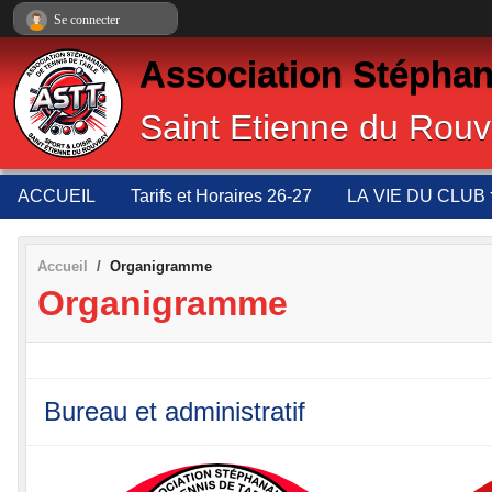
Panneau de gestion des cookies
Se connecter
Association Stéphan
Saint Etienne du Rouv
ACCUEIL
Tarifs et Horaires 26-27
LA VIE DU CLUB
Accueil
Organigramme
Organigramme
Bureau et administratif