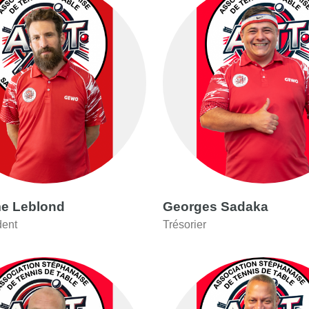
me Leblond
Georges Sadaka
dent
Trésorier