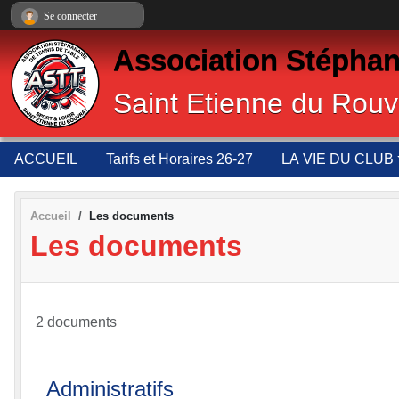
Panneau de gestion des cookies
Se connecter
Association Stéphan
Saint Etienne du Rouv
ACCUEIL
Tarifs et Horaires 26-27
LA VIE DU CLUB
Accueil
Les documents
Les documents
2 documents
Administratifs